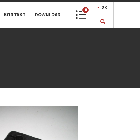
DK
0
KONTAKT
DOWNLOAD
LUK
EN