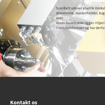
ScanBelt udover plastik modu
drivremme, maskinfødder, kugle
over.
Vores hovedsæde ligger i Hjørr
transportfirmaer og har derfor 
Kontakt os