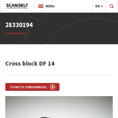
DK
EN
MENU
28330194
Cross block DF 14
TILFØJ TIL FORESPØRGSEL