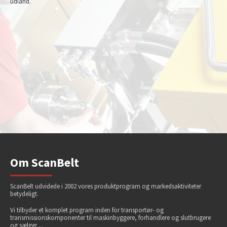
udland.
Om ScanBelt
ScanBelt udvidede i 2002 vores produktprogram og markedsaktiviteter
betydeligt.
Vi tilbyder et komplet program inden for transportør- og
transmissionskomponenter til maskinbyggere, forhandlere og slutbrugere
og sælger ...