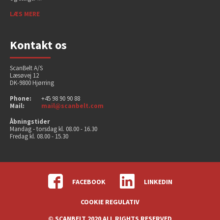
LÆS MERE
Kontakt os
ScanBelt A/S
Læsøvej 12
DK-9800 Hjørring
Phone:
+45 98 90 90 88
Mail:
mail@scanbelt.com
Åbningstider
Mandag - torsdag kl. 08.00 - 16.30
Fredag kl. 08.00 - 15.30
FACEBOOK
LINKEDIN
COOKIE REGULATIV
© SCANBELT 2020 ALL RIGHTS RESERVED