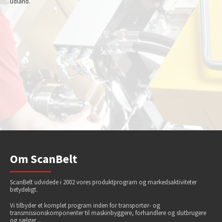
udland.
Om ScanBelt
ScanBelt udvidede i 2002 vores produktprogram og markedsaktiviteter
betydeligt.
Vi tilbyder et komplet program inden for transportør- og
transmissionskomponenter til maskinbyggere, forhandlere og slutbrugere
og sælger ...