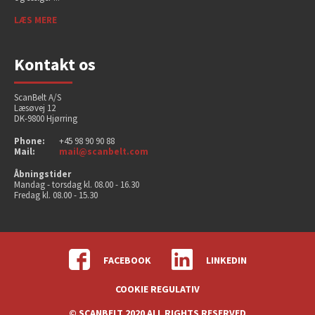
LÆS MERE
Kontakt os
ScanBelt A/S
Læsøvej 12
DK-9800 Hjørring
Phone:
+45 98 90 90 88
Mail:
mail@scanbelt.com
Åbningstider
Mandag - torsdag kl. 08.00 - 16.30
Fredag kl. 08.00 - 15.30
FACEBOOK
LINKEDIN
COOKIE REGULATIV
© SCANBELT 2020 ALL RIGHTS RESERVED