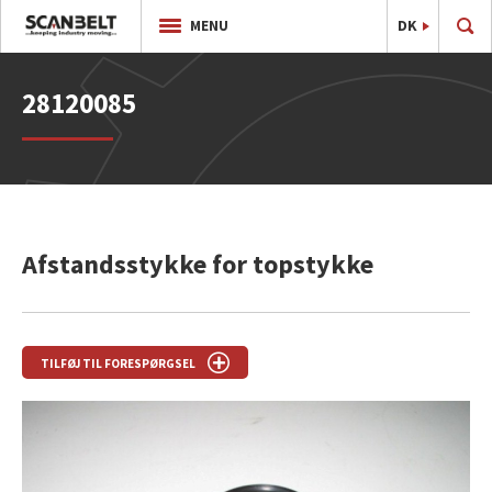
DK
EN
MENU
28120085
Afstandsstykke for topstykke
TILFØJ TIL FORESPØRGSEL