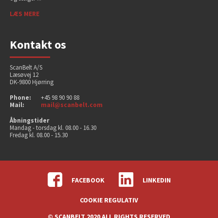
LÆS MERE
Kontakt os
ScanBelt A/S
Læsøvej 12
DK-9800 Hjørring
Phone:
+45 98 90 90 88
Mail:
mail@scanbelt.com
Åbningstider
Mandag - torsdag kl. 08.00 - 16.30
Fredag kl. 08.00 - 15.30
FACEBOOK
LINKEDIN
COOKIE REGULATIV
© SCANBELT 2020 ALL RIGHTS RESERVED