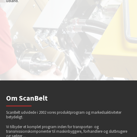
udland.
Om ScanBelt
ScanBelt udvidede i 2002 vores produktprogram og markedsaktiviteter
betydeligt.
Vi tilbyder et komplet program inden for transportør- og
transmissionskomponenter til maskinbyggere, forhandlere og slutbrugere
og sælger ...