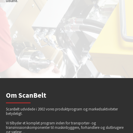
udland.
Om ScanBelt
ScanBelt udvidede i 2002 vores produktprogram og markedsaktiviteter
betydeligt.
Vi tilbyder et komplet program inden for transportør- og
transmissionskomponenter til maskinbyggere, forhandlere og slutbrugere
og sælger ...