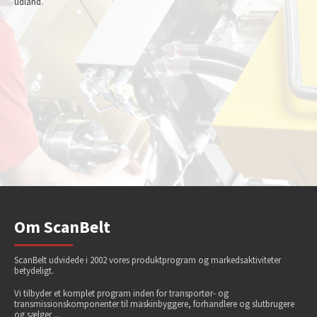
udland.
Om ScanBelt
ScanBelt udvidede i 2002 vores produktprogram og markedsaktiviteter
betydeligt.
Vi tilbyder et komplet program inden for transportør- og
transmissionskomponenter til maskinbyggere, forhandlere og slutbrugere
og sælger ...