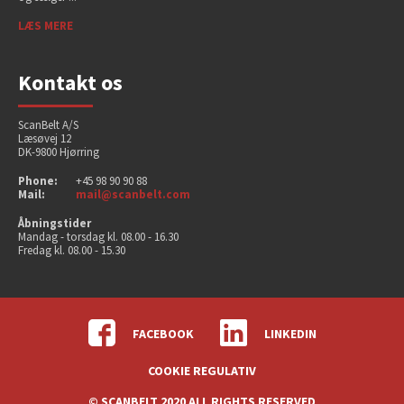
LÆS MERE
Kontakt os
ScanBelt A/S
Læsøvej 12
DK-9800 Hjørring
Phone:
+45 98 90 90 88
Mail:
mail@scanbelt.com
Åbningstider
Mandag - torsdag kl. 08.00 - 16.30
Fredag kl. 08.00 - 15.30
FACEBOOK
LINKEDIN
COOKIE REGULATIV
© SCANBELT 2020 ALL RIGHTS RESERVED