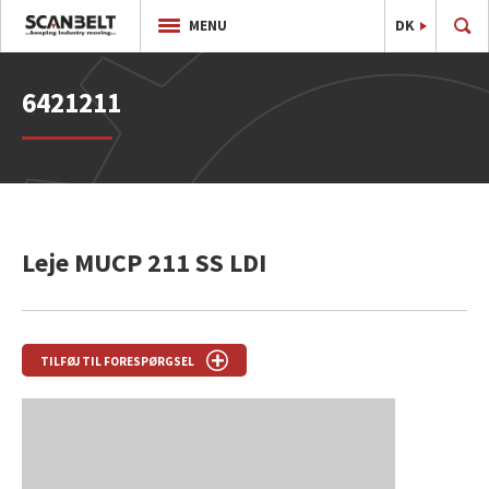
DK
EN
MENU
6421211
Leje MUCP 211 SS LDI
TILFØJ TIL FORESPØRGSEL