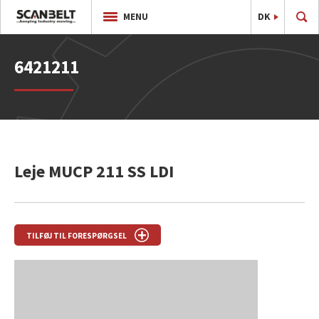
DK
EN
MENU
6421211
Leje MUCP 211 SS LDI
TILFØJ TIL FORESPØRGSEL