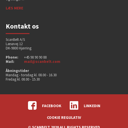
LÆS MERE
Kontakt os
ScanBelt A/S
Læsøvej 12
DK-9800 Hjørring
Phone:
+45 98 90 90 88
Mail:
mail@scanbelt.com
Åbningstider
Mandag - torsdag kl. 08.00 - 16.30
Fredag kl. 08.00 - 15.30
FACEBOOK
LINKEDIN
COOKIE REGULATIV
© SCANBELT 2020 ALL RIGHTS RESERVED