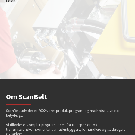
udland.
Om ScanBelt
ScanBelt udvidede i 2002 vores produktprogram og markedsaktiviteter
betydeligt.
Vi tilbyder et komplet program inden for transportør- og
transmissionskomponenter til maskinbyggere, forhandlere og slutbrugere
og sælger ...