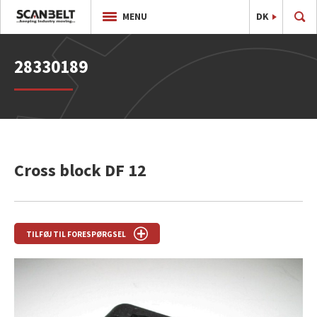
DK
EN
MENU
28330189
Cross block DF 12
TILFØJ TIL FORESPØRGSEL