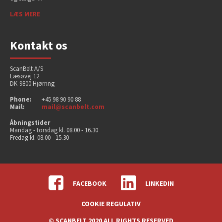
LÆS MERE
Kontakt os
ScanBelt A/S
Læsøvej 12
DK-9800 Hjørring
Phone:
+45 98 90 90 88
Mail:
mail@scanbelt.com
Åbningstider
Mandag - torsdag kl. 08.00 - 16.30
Fredag kl. 08.00 - 15.30
FACEBOOK
LINKEDIN
COOKIE REGULATIV
© SCANBELT 2020 ALL RIGHTS RESERVED