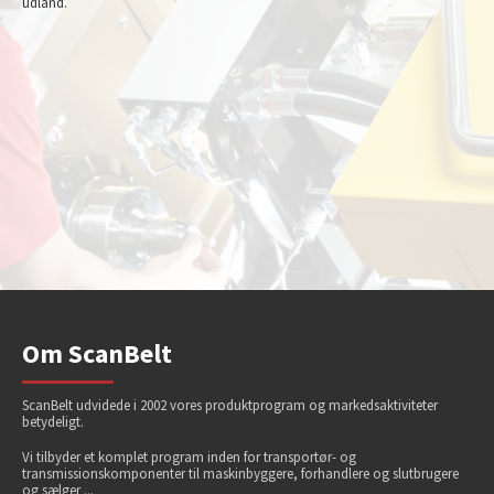
udland.
Om ScanBelt
ScanBelt udvidede i 2002 vores produktprogram og markedsaktiviteter
betydeligt.
Vi tilbyder et komplet program inden for transportør- og
transmissionskomponenter til maskinbyggere, forhandlere og slutbrugere
og sælger ...