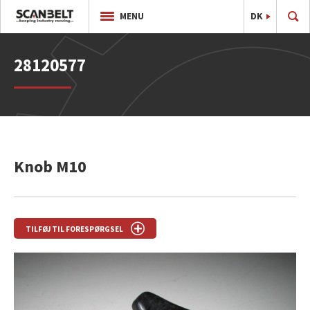
DK
EN
MENU
28120577
Knob M10
TILFØJ TIL FORESPØRGSEL